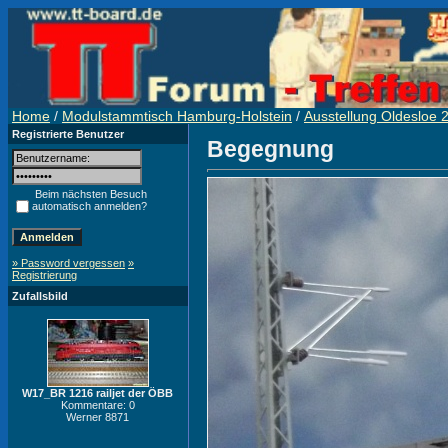
Home
/
Modulstammtisch Hamburg-Holstein
/
Ausstellung Oldesloe 
Registrierte Benutzer
Begegnung
Beim nächsten Besuch
automatisch anmelden?
» Password vergessen
»
Registrierung
Zufallsbild
W17_BR 1216 railjet der ÖBB
Kommentare: 0
Werner 8871