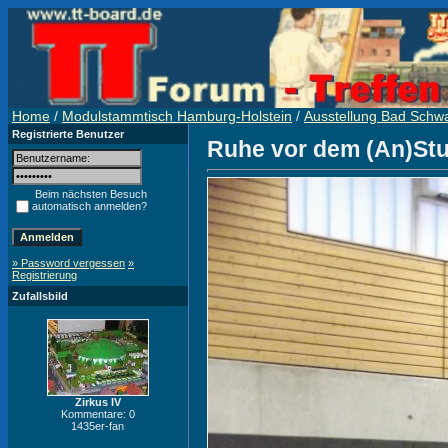
Home
/
Modulstammtisch Hamburg-Holstein
/
Ausstellung Bad Schw
Registrierte Benutzer
Ruhe vor dem (An)St
Beim nächsten Besuch
automatisch anmelden?
» Password vergessen
»
Registrierung
Zufallsbild
Zirkus IV
Kommentare: 0
1435er-fan