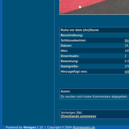
Ruhe vor dem (An)Sturm
Beschreibung:
Schlüsselwörter:
Mo
Datum:
24
Hits:
18
Downloads:
2
Bewertung:
0.
Dateigröße:
27
Hinzugefügt von:
ehl
Autor:
Es wurden noch keine Kommentare abgegeben.
Vorheriges Bild:
Olsenbande unterwegs
Powered by
4images
1.10 | Copyright © 2004
4homepages.de