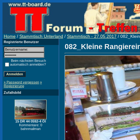
Home
/
Stammtisch Unterland
/
Stammtisch - 27.05.2017
/ 082_Klein
Registrierte Benutzer
082_Kleine Rangierein
Beim nächsten Besuch
automatisch anmelden?
» Password vergessen
»
Registrierung
Zufallsbild
15 DR 44 0592-4 Öl
Kommentare: 0
bahnmailman