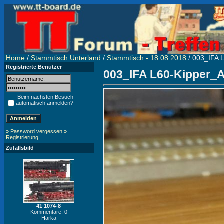
Home
/
Stammtisch Unterland
/
Stammtisch - 18.08.2018
/ 003_IFA 
Registrierte Benutzer
003_IFA L60-Kipper_
Beim nächsten Besuch
automatisch anmelden?
» Password vergessen
»
Registrierung
Zufallsbild
41 1074-8
Kommentare: 0
Harka