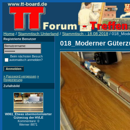
Home
/
Stammtisch Unterland
/
Stammtisch - 18.08.2018
/ 018_Mode
Registrierte Benutzer
018_Moderner Güterz
Beim nächsten Besuch
automatisch anmelden?
» Password vergessen
»
Registrierung
Zufallsbild
W061_Etwas übermotorisierter
Güterzug der HVLE
Kommentare: 0
Werner 8871