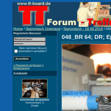
Home
/
Stammtisch Unterland
/
Stammtisch - 18.08.2018
/ 04
Registrierte Benutzer
048_BR 64; DR; 
Beim nächsten Besuch
automatisch anmelden?
» Password vergessen
»
Registrierung
Zufallsbild
Geschenke auspacken
Kommentare: 0
Zealot