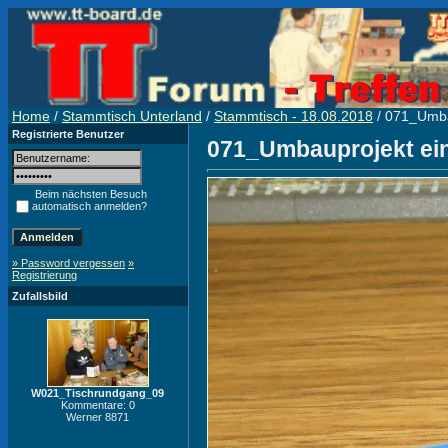
Home
/
Stammtisch Unterland
/
Stammtisch - 18.08.2018
/ 071_Umba
Registrierte Benutzer
071_Umbauprojekt ei
Beim nächsten Besuch
automatisch anmelden?
» Password vergessen
»
Registrierung
Zufallsbild
W021_Tischrundgang_09
Kommentare: 0
Werner 8871