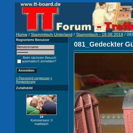
Home
/
Stammtisch Unterland
/
Stammtisch - 18.08.2018
/ 08
Registrierte Benutzer
081_Gedeckter Güt
Beim nächsten Besuch
automatisch anmelden?
» Password vergessen
»
Registrierung
Zufallsbild
24
Kommentare: 0
matthiash