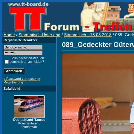
Home
/
Stammtisch Unterland
/
Stammtisch - 18.08.2018
/ 089_Gede
Registrierte Benutzer
089_Gedeckter Güterw
Beim nächsten Besuch
automatisch anmelden?
» Password vergessen
»
Registrierung
Zufallsbild
Deutschland-Taurus
Kommentare: 0
tomtomfan