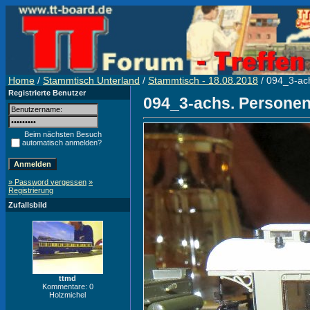
Home
/
Stammtisch Unterland
/
Stammtisch - 18.08.2018
/ 094_3-ach
Registrierte Benutzer
094_3-achs. Personen
Beim nächsten Besuch
automatisch anmelden?
» Password vergessen
»
Registrierung
Zufallsbild
ttmd
Kommentare: 0
Holzmichel