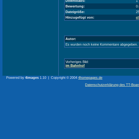
Downloads:
1
Bewertung:
0
Dateigröße:
2
Hinzugefügt von:
eh
Autor:
Es wurden noch keine Kommentare abgegeben.
Vorheriges Bild:
im Bahnhof
Powered by
4images
1.10 | Copyright © 2004
4homepages.de
Datenschutzerklärung des TT-Boarde