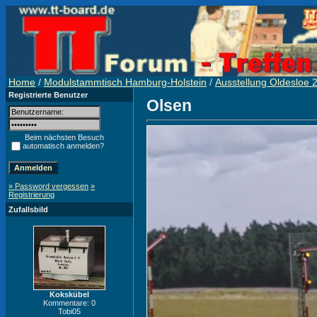
Home
/
Modulstammtisch Hamburg-Holstein
/
Ausstellung Oldesloe 
Registrierte Benutzer
Olsen
Beim nächsten Besuch
automatisch anmelden?
» Password vergessen
»
Registrierung
Zufallsbild
Kokskübel
Kommentare: 0
Tobi05