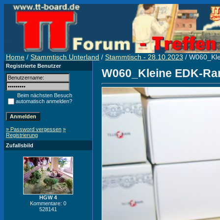
Home
/
Stammtisch Unterland
/
Stammtisch - 28.10.2023
/ W060_Kle
Registrierte Benutzer
W060_Kleine EDK-Ran
Beim nächsten Besuch
automatisch anmelden?
» Password vergessen
»
Registrierung
Zufallsbild
HGW 4
Kommentare: 0
528141