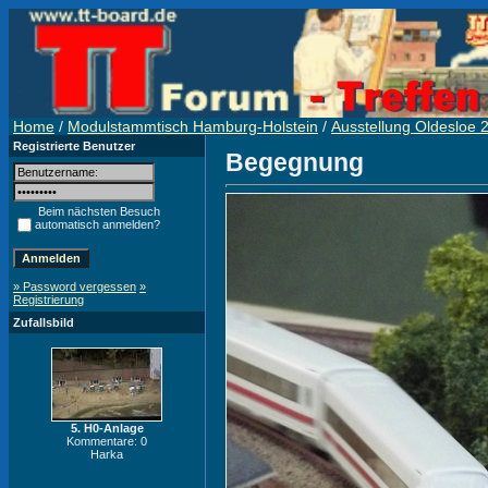
Home
/
Modulstammtisch Hamburg-Holstein
/
Ausstellung Oldesloe 
Registrierte Benutzer
Begegnung
Beim nächsten Besuch
automatisch anmelden?
» Password vergessen
»
Registrierung
Zufallsbild
5. H0-Anlage
Kommentare: 0
Harka