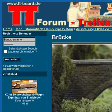
Home
/
Modulstammtisch Hamburg-Holstein
/
Ausstellung Oldesloe 
Registrierte Benutzer
Brücke
Beim nächsten Besuch
automatisch anmelden?
» Password vergessen
»
Registrierung
Zufallsbild
Kühn 39 dreichsiger G-Wagen
Eigenbau von Stadeleben
Kommentare: 0
Kühn