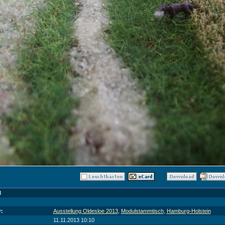
l
:
Ausstellung Oldesloe 2013
,
Modulstammtisch
,
Hamburg-Holstein
11.11.2013 10:10