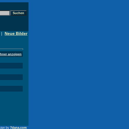
|
Neue Bilder
ahner anzeigen
sign by
7dana.com