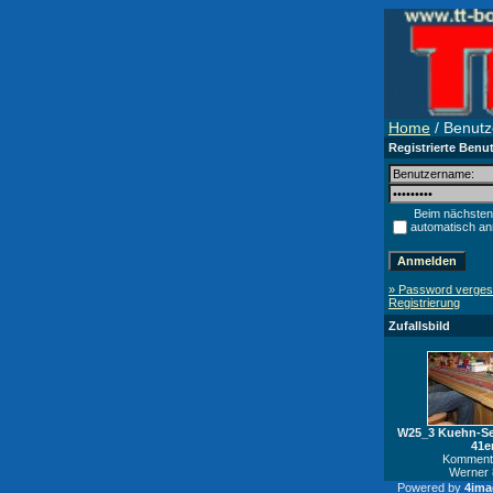
Home
/ Benutze
Registrierte Benu
Beim nächsten
automatisch a
» Password verge
Registrierung
Zufallsbild
W25_3 Kuehn-Se
41e
Kommenta
Werner 
Powered by
4ima