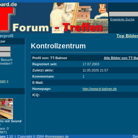
Erweiterte Suche
rprofil
Top Bilder
tzer
Kontrollzentrum
Profil von: TT-Bahner
Alle Bilder von TT-B
 Besuch
nmelden?
Registriert seit:
17.07.2003
Zuletzt aktiv:
11.05.2025 21:57
Kommentare:
1
ssen
»
E-Mail:
Homepage:
http://www.tt-bahner.de
ICQ:
ts mit Sound
r
re: 0
8871
ges
1.10 | Copyright © 2004
4homepages.de
De