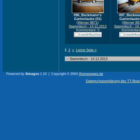
096_Beckmann's
097_Beckma
Gartenlaube (01)
Gartenlaube 
(
Werner 8871
)
(
Werner 88
Stammtisch - 14.12.2013
Stammtisch - 14
Kommentare: 0
Kommentare
1
2
»
Letzte Seite »
Powered by
4images
1.10 | Copyright © 2004
4homepages.de
Datenschutzerklärung des TT-Boarde