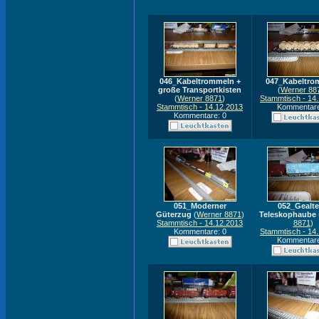
046_Kabeltrommeln +
047_Kabeltro
große Transportkisten
(
Werner 88
(
Werner 8871
)
Stammtisch - 14
Stammtisch - 14.12.2013
Kommentare
Kommentare: 0
051_Moderner
052_Gealte
Güterzug
(
Werner 8871
)
Teleskophaube
Stammtisch - 14.12.2013
8871
)
Kommentare: 0
Stammtisch - 14
Kommentare