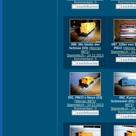
Kommentare: 0
Kommentare
086_Wo bleibt der
087_118er von E
Schnee (03)
(
Werner
PIKO
(
Werner
8871
)
Stammtisch - 14
Stammtisch - 14.12.2013
Kommentare
Kommentare: 0
091_PIKO's Neue (03)
092_Karsei
(
Werner 8871
)
Schwester (01)
Stammtisch - 14.12.2013
8871
)
Kommentare: 0
Stammtisch - 14
Kommentare