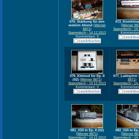
070_Stärkung für den
072_Kombitra
weitern Abend
(
Werner
(
Werner 88
8871
)
Stammtisch - 14
Stammtisch - 14.12.2013
Kommentare
Kommentare: 0
076_Kleinod für Ep. II
077_Ladegüter
(02)
(
Werner 8871
)
8871
)
Stammtisch - 14.12.2013
Stammtisch - 14
Kommentare: 0
Kommentare
081_V20 in Ep. II (02)
082_V20 in Ep. 
(
Werner 8871
)
(
Werner 88
Stammtisch - 14.12.2013
Stammtisch - 14