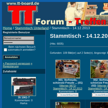
Home
/
Stammtisch Unterland
/ Stammtisch - 14.12.2013
Registrierte Benutzer
Stammtisch - 14.12.2
(Hits: 6835)
Beim nächsten Besuch
automatisch anmelden?
Gefunden: 109 Bild(er) auf 2 Seite(n). Angezeigt: B
» Password vergessen
»
Registrierung
Zufallsbild
001_Vorfreude,
002_Vorfreu
schönste Freude ... (01)
schönste Freu
(
Werner 8871
)
(02)
(
Werner 
Stammtisch - 14.12.2013
Stammtisch - 14
Kommentare: 0
Kommentare
35 1061-7
Kommentare: 0
Harka