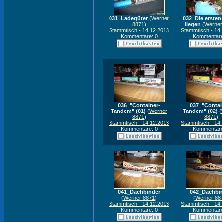
031_Ladegüter
(
Werner
032_Die ersten
8871
)
liegen
(
Werner
Stammtisch - 14.12.2013
Stammtisch - 14
Kommentare: 0
Kommentare
036_"Container-
037_"Contai
Tandem" (01)
(
Werner
Tandem" (02)
(
8871
)
8871
)
Stammtisch - 14.12.2013
Stammtisch - 14
Kommentare: 0
Kommentare
041_Dachbinder
042_Dachbi
(
Werner 8871
)
(
Werner 88
Stammtisch - 14.12.2013
Stammtisch - 14
Kommentare: 0
Kommentare