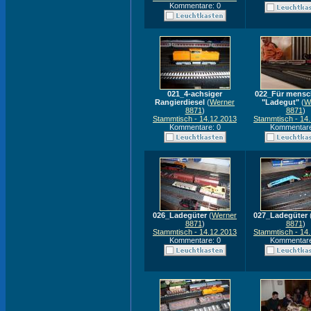
Kommentare: 0
021_4-achsiger
022_Für mensc
Rangierdiesel
(
Werner
"Ladegut"
(
W
8871
)
8871
)
Stammtisch - 14.12.2013
Stammtisch - 14
Kommentare: 0
Kommentare
026_Ladegüter
(
Werner
027_Ladegüter
8871
)
8871
)
Stammtisch - 14.12.2013
Stammtisch - 14
Kommentare: 0
Kommentare