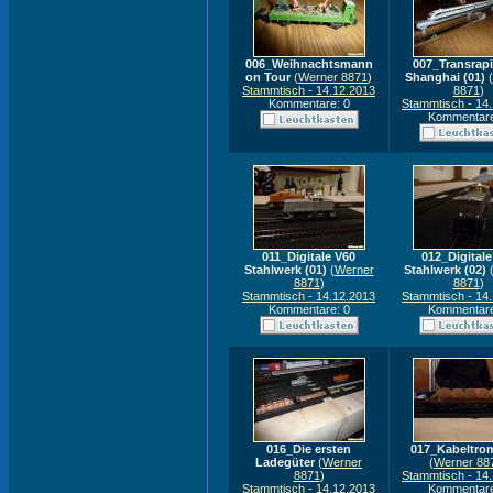
006_Weihnachtsmann
007_Transrap
on Tour
(
Werner 8871
)
Shanghai (01)
(
Stammtisch - 14.12.2013
8871
)
Kommentare: 0
Stammtisch - 14
Kommentare
011_Digitale V60
012_Digitale
Stahlwerk (01)
(
Werner
Stahlwerk (02)
8871
)
8871
)
Stammtisch - 14.12.2013
Stammtisch - 14
Kommentare: 0
Kommentare
016_Die ersten
017_Kabeltro
Ladegüter
(
Werner
(
Werner 88
8871
)
Stammtisch - 14
Stammtisch - 14.12.2013
Kommentare