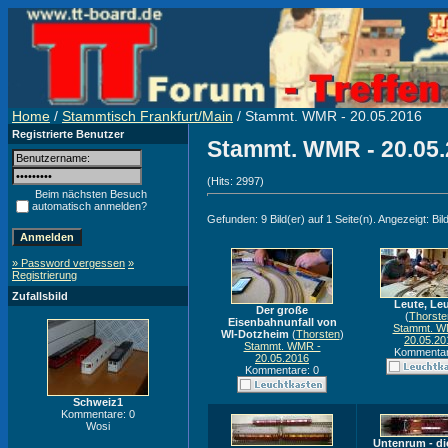
Home
/
Stammtisch Frankfurt/Main
/ Stammt. WMR - 20.05.2016
Registrierte Benutzer
Stammt. WMR - 20.05
(Hits: 2997)
Beim nächsten Besuch
automatisch anmelden?
Gefunden: 9 Bild(er) auf 1 Seite(n). Angezeigt: Bild
» Password vergessen
»
Registrierung
Zufallsbild
Leute, Leu
Der große
(
Thorste
Eisenbahnunfall von
Stammt. W
WI-Dotzheim
(
Thorsten
)
20.05.20
Stammt. WMR -
Kommentar
20.05.2016
Kommentare: 0
Schweiz1
Kommentare: 0
Wosi
Untenrum - di