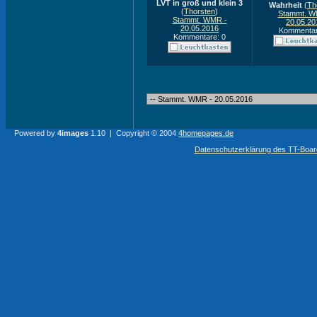
LVT in groß und klein 3
Wahrheit
(
Th
(
Thorsten
)
Stammt. W
Stammt. WMR -
20.05.20
20.05.2016
Kommentar
Kommentare: 0
Powered by
4images
1.10 | Copyright © 2004
4homepages.de
Datenschutzerklärung des TT-Boarde